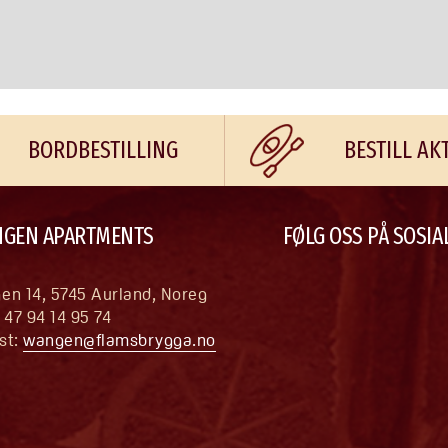
BORDBESTILLING
BESTILL AK
GEN APARTMENTS
FØLG OSS PÅ SOSIA
en 14, 5745 Aurland, Noreg
+ 47 94 14 95 74
st: 
wangen@flamsbrygga.no