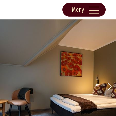
Meny
Om Flåmsbrygga
Reis til oss
Opningstider
Kontakt oss