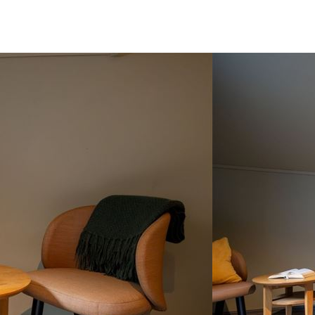
ikke
Tilbod og aktivitetar
pub
Aktivitetar
Pakketilbod: Vintermagi
rant