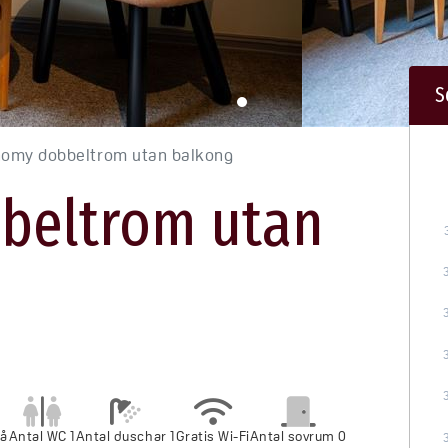
S
omy dobbeltrom utan balkong
beltrom utan
på
Antal WC 1
Antal duschar 1
Gratis Wi-Fi
Antal sovrum 0