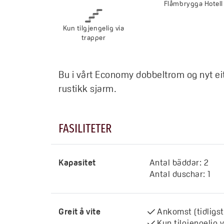
Flåmbrygga Hotell
Kun tilgjengelig via
trapper
Bu i vårt Economy dobbeltrom og nyt e
rustikk sjarm.
FASILITETER
Kapasitet
Antal bäddar:
2
Antal duschar:
1
Greit å vite
Ankomst (tidligst
Kun tilgjengelig 