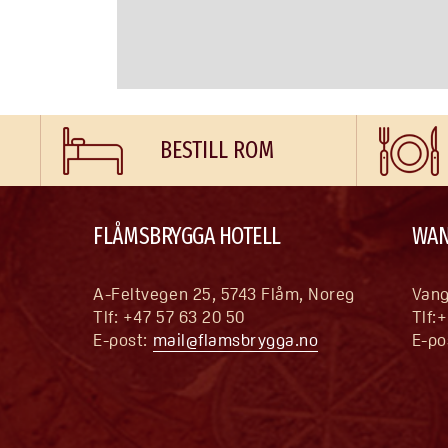
BESTILL ROM
FLÅMSBRYGGA HOTELL
WAN
A-Feltvegen 25, 5743 Flåm, Noreg 
Vang
Tlf: +47 57 63 20 50 
Tlf:
E-post: 
mail@flamsbrygga.no
E-po