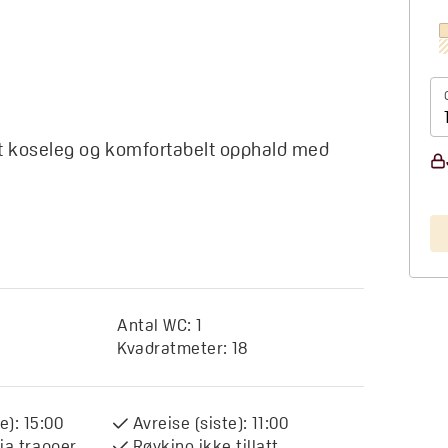
it koseleg og komfortabelt opphald med
Antal WC:
1
Kvadratmeter:
18
e):
15:00
Avreise (siste):
11:00
via trapper
Røyking ikke tillatt