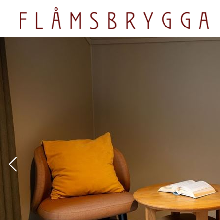
Overnatting
Mat og dr
Flåmsbrygga Hotell
Ægir Gastro
Flåmsbrygga Apartments
Fjord Bistro
Wangen Apartments
Flåm Restau