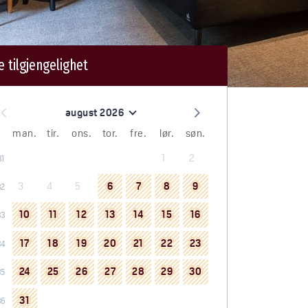
e tilgjengelighet
august 2026
man.
tir.
ons.
tor.
fre.
lør.
søn.
1
2
31
3
4
5
6
7
8
9
32
10
11
12
13
14
15
16
33
17
18
19
20
21
22
23
34
24
25
26
27
28
29
30
35
31
36