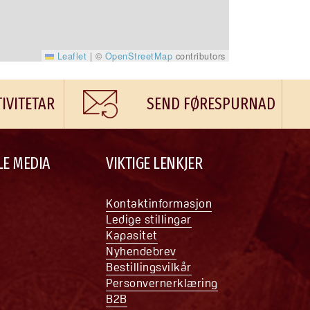
Leaflet
|
©
OpenStreetMap
contributors
TIVITETAR
SEND FØRESPURNAD
LE MEDIA
VIKTIGE LENKJER
Kontaktinformasjon
Ledige stillingar
Kapasitet
Nyhendebrev
Bestillingsvilkår
Personvernerklæring
B2B