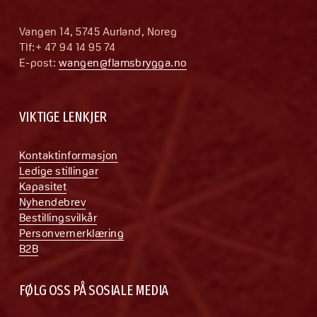
Vangen 14, 5745 Aurland, Noreg
Tlf:+ 47 94 14 95 74
E-post: 
wangen@flamsbrygga.no
VIKTIGE LENKJER
Kontaktinformasjon
Ledige stillingar
Kapasitet
Nyhendebrev
Bestillingsvilkår
Personvernerklæring
B2B
FØLG OSS PÅ SOSIALE MEDIA