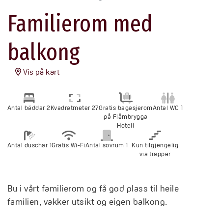
Familierom med
balkong
Vis på kart
Antal bäddar 2
Kvadratmeter 27
Gratis bagasjerom
Antal WC 1
på Flåmbrygga
Hotell
Antal duschar 1
Gratis Wi-Fi
Antal sovrum 1
Kun tilgjengelig
via trapper
Bu i vårt familierom og få god plass til heile
familien, vakker utsikt og eigen balkong.