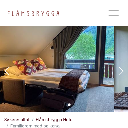
Åpne
meny
Søkeresultat
Flåmsbrygga Hotell
Familierom med balkong