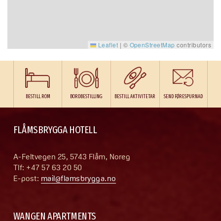
Leaflet
|
©
OpenStreetMap
contributors
BESTILL ROM
BORDBESTILLING
BESTILL AKTIVITETAR
SEND FØRESPURNAD
FLÅMSBRYGGA HOTELL
A-Feltvegen 25, 5743 Flåm, Noreg 
Tlf: +47 57 63 20 50 
E-post: 
mail@flamsbrygga.no
WANGEN APARTMENTS