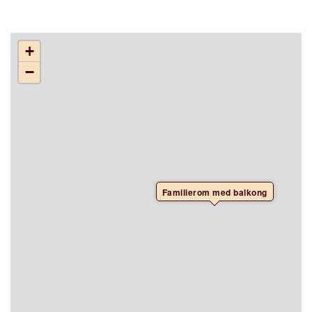
+
−
Familierom med balkong