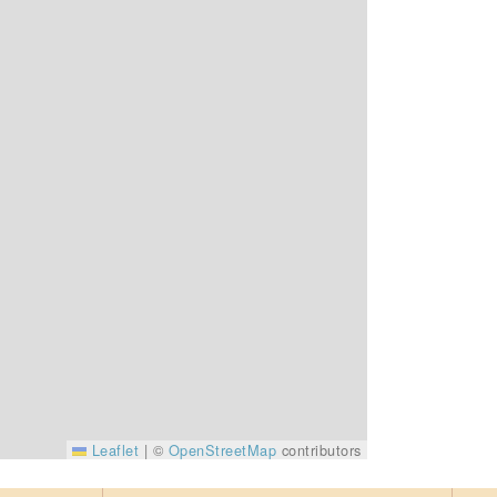
Leaflet
|
©
OpenStreetMap
contributors