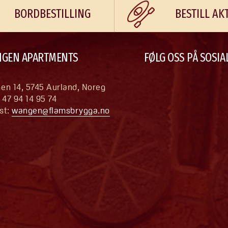
BORDBESTILLING
BESTILL AK
GEN APARTMENTS
FØLG OSS PÅ SOSIA
en 14, 5745 Aurland, Noreg
+ 47 94 14 95 74
st: 
wangen@flamsbrygga.no