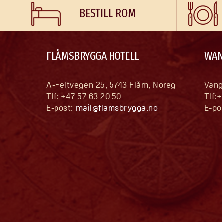
BESTILL ROM
FLÅMSBRYGGA HOTELL
WAN
A-Feltvegen 25, 5743 Flåm, Noreg 
Vang
Tlf: +47 57 63 20 50 
Tlf:
E-post: 
mail@flamsbrygga.no
E-po