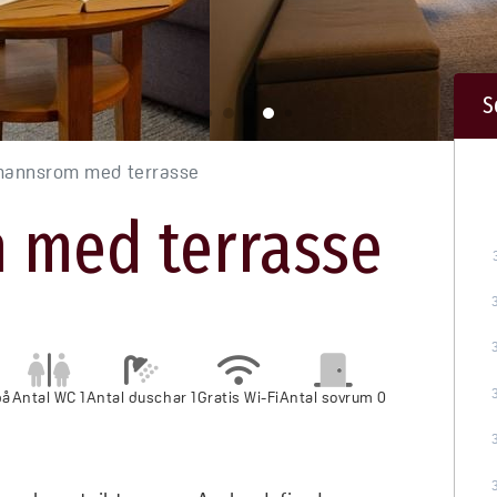
S
mannsrom med terrasse
 med terrasse
på
Antal WC 1
Antal duschar 1
Gratis Wi-Fi
Antal sovrum 0