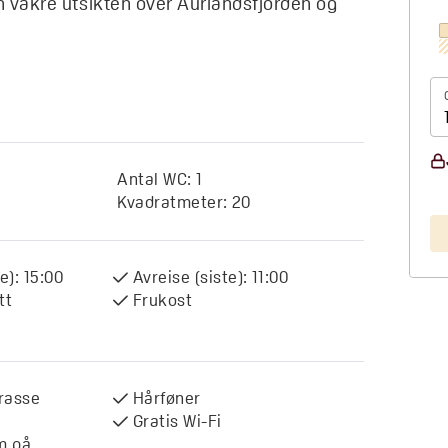
n vakre utsikten over Aurlandsfjorden og
Antal WC:
1
Kvadratmeter:
20
e):
15:00
Avreise (siste):
11:00
tt
Frukost
rrasse
Hårføner
Gratis Wi-Fi
m på