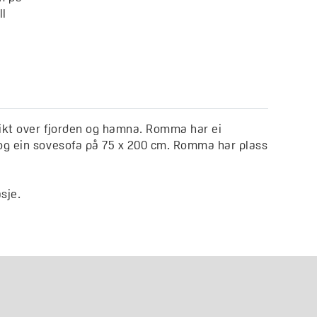
ll
sikt over fjorden og hamna. Romma har ei
og ein sovesofa på 75 x 200 cm. Romma har plass
sje.