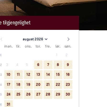
e tilgjengelighet
august 2026
man.
tir.
ons.
tor.
fre.
lør.
søn.
1
2
31
3
4
5
6
7
8
9
32
10
11
12
13
14
15
16
33
17
18
19
20
21
22
23
34
24
25
26
27
28
29
30
35
31
36