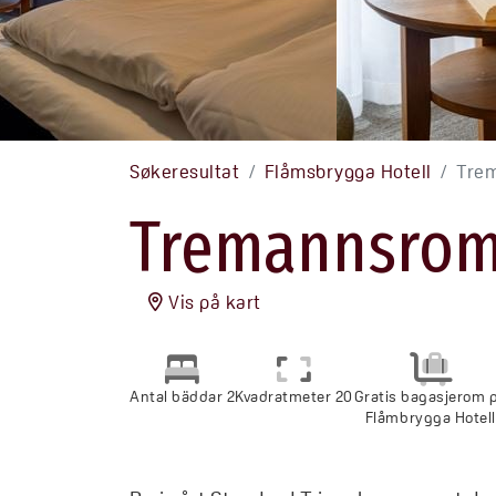
Søkeresultat
Flåmsbrygga Hotell
Tre
Tremannsrom
Vis på kart
Antal bäddar 2
Kvadratmeter 20
Gratis bagasjerom 
Flåmbrygga Hotell