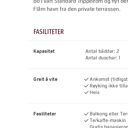
Bo i vårt Standard Trippelrom og nyt de
FASILITETER
Kapasitet
Antal bäddar:
2
Antal duschar:
1
Greit å vite
Ankomst (tidligst
Røyking ikke tilla
Heis
Fasiliteter
Balkong eller Te
Te/kaffe-maskin
Gratis bagasjero