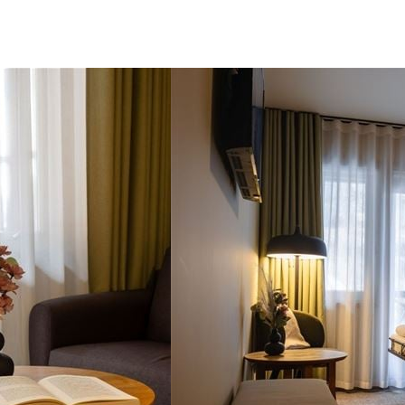
ikke
Tilbod og aktivitetar
pub
Aktivitetar
Pakketilbod: Vintermagi
rant