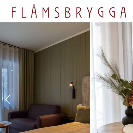
Overnatting
Mat og dr
Flåmsbrygga Hotell
Ægir Gastro
Flåmsbrygga Apartments
Fjord Bistro
Wangen Apartments
Flåm Restau