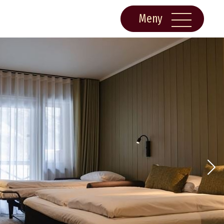
Meny
Om Flåmsbrygga
Reis til oss
Opningstider
Kontakt oss